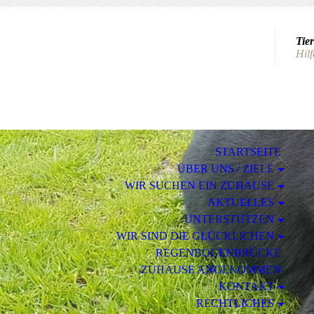
Tier
Hilf
STARTSEITE
ÜBER UNS / ZIELE
WIR SUCHEN EIN ZUHAUSE
AKTUELLES
UNTERSTÜTZEN
WIR SIND DIE GLÜCKLICHEN
REGENBOGENBRÜCKE
ZUHAUSE ANGEKOMMEN
KONTAKT
RECHTLICHES