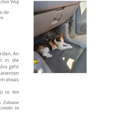
lichen Weg
n die
en
erden. An
t in die
Also geht
atienten
am etwas
g) zu den
s Zuhause
Kontakt zu