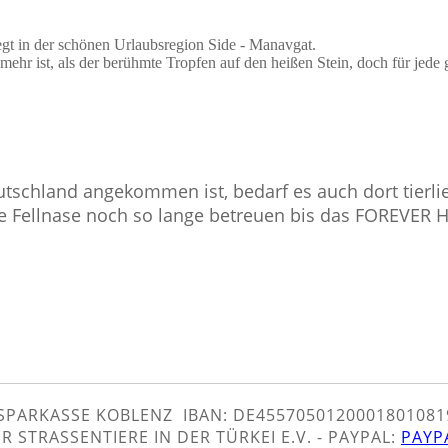
egt in der schönen Urlaubsregion Side - Manavgat.
mehr ist, als der berühmte Tropfen auf den heißen Stein, doch für jede g
utschland angekommen ist, bedarf es auch dort tierli
e Fellnase noch so lange betreuen bis das FOREVER
PARKASSE KOBLENZ IBAN: DE4557050120001801081
 STRASSENTIERE IN DER TÜRKEI E.V. -
PAYPAL
:
PAYP