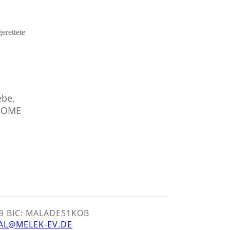
erettete
ebe,
 HOME
9 BIC: MALADE51KOB
AL@MELEK-EV.DE