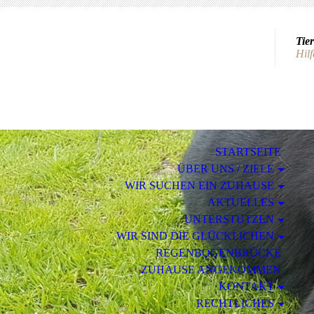
Tier
Hilf
STARTSEITE
ÜBER UNS / ZIELE
WIR SUCHEN EIN ZUHAUSE
AKTUELLES
UNTERSTÜTZEN
WIR SIND DIE GLÜCKLICHEN
REGENBOGENBRÜCKE
ZUHAUSE ANGEKOMMEN
KONTAKT
RECHTLICHES