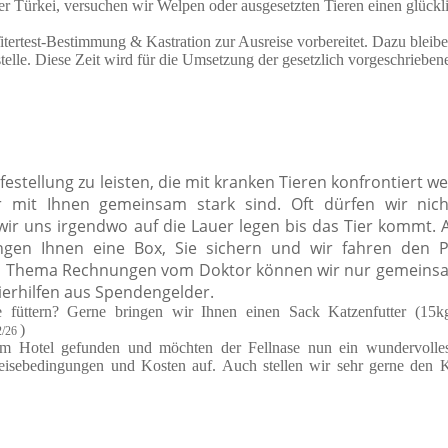
er Türkei, versuchen wir Welpen oder ausgesetzten Tieren einen glück
tertest-Bestimmung & Kastration zur Ausreise vorbereitet. Dazu bleibe
telle. Diese Zeit wird für die Umsetzung der gesetzlich vorgeschrieben
festellung zu leisten, die mit kranken Tieren konfrontiert w
r mit Ihnen gemeinsam stark sind. Oft dürfen wir nich
 wir uns irgendwo auf die Lauer legen bis das Tier kommt. 
gen Ihnen eine Box, Sie sichern und wir fahren den P
em Thema Rechnungen vom Doktor können wir nur gemeins
 Tierhilfen aus Spendengelder.
 füttern? Gerne bringen wir Ihnen einen Sack Katzenfutter (15k
)
2/26
im Hotel gefunden und möchten der Fellnase nun ein wundervolle
eisebedingungen und Kosten auf. Auch stellen wir sehr gerne den 